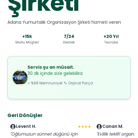
Şirketi
Adana Yumurtalık Organizasyon Şirketi hizmeti veren
+15k
7/24
+20 Yıl
Mutlu Müşteri
Destek
Tecrübe
Servis şu an müsait.
30 dk içinde size gelebiliriz
⭐ %98 Memnuniyet 🔧 Orijinal Parça
Geri Dönüşler
Levent H.
Canan M.
★★★★
"Oğlumuzun sünnet düğünü için
"Evlilik teklifi organi