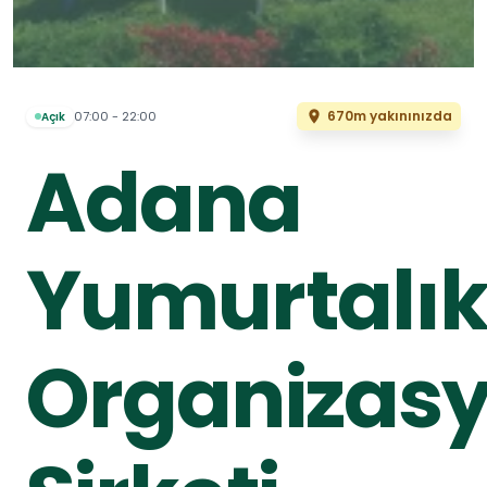
670m yakınınızda
07:00 - 22:00
Açık
Adana
Yumurtalı
Organizas