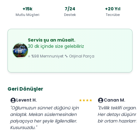
+15k
7/24
+20 Yıl
Mutlu Müşteri
Destek
Tecrübe
Servis şu an müsait.
30 dk içinde size gelebiliriz
⭐ %98 Memnuniyet 🔧 Orijinal Parça
Geri Dönüşler
Levent H.
Canan M.
★★★★
"Oğlumuzun sünnet düğünü için
"Evlilik teklifi organi
anlaştık. Mekan süslemesinden
Her detayı düşünmü
palyaçoya her şeyle ilgilendiler.
bir ortam hazırlamışl
Kusursuzdu."