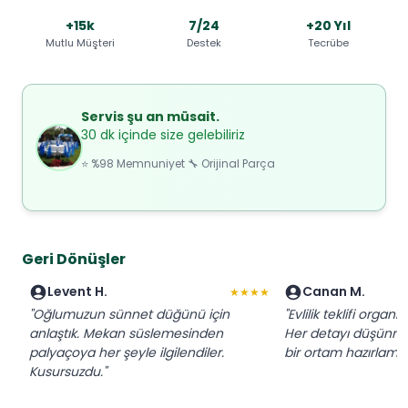
+15k
7/24
+20 Yıl
Mutlu Müşteri
Destek
Tecrübe
Servis şu an müsait.
30 dk içinde size gelebiliriz
⭐ %98 Memnuniyet 🔧 Orijinal Parça
Geri Dönüşler
Levent H.
Canan M.
★★★★
"Oğlumuzun sünnet düğünü için
"Evlilik teklifi organi
anlaştık. Mekan süslemesinden
Her detayı düşünmü
palyaçoya her şeyle ilgilendiler.
bir ortam hazırlamışl
Kusursuzdu."