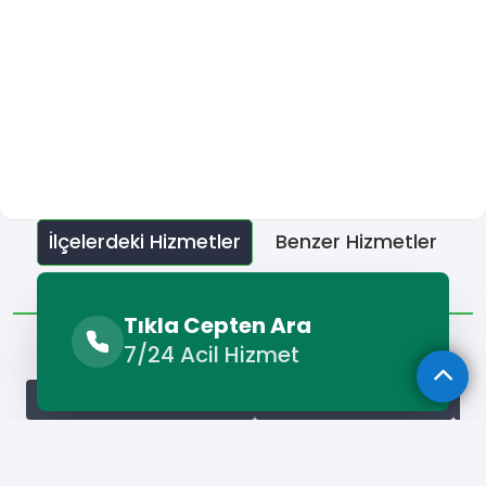
İlçelerdeki Hizmetler
Benzer Hizmetler
Diğer Lokasyonlar
Tıkla Cepten Ara
İlçelerdeki Hizmetler
7/24 Acil Hizmet
Başmakçı Traktör Kiralama
Bayat Traktör Kiralama
Bo