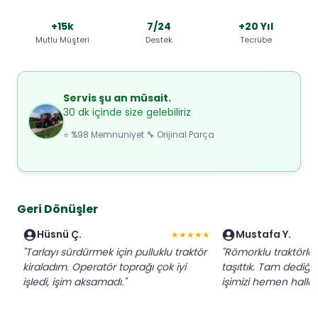
+15k
7/24
+20 Yıl
Mutlu Müşteri
Destek
Tecrübe
Servis şu an müsait.
30 dk içinde size gelebiliriz
⭐ %98 Memnuniyet 🔧 Orijinal Parça
Geri Dönüşler
Hüsnü Ç.
Mustafa Y.
★★★★★
"Tarlayı sürdürmek için pulluklu traktör
"Römorklu traktörl
kiraladım. Operatör toprağı çok iyi
taşıttık. Tam dediğim
işledi, işim aksamadı."
işimizi hemen hallett