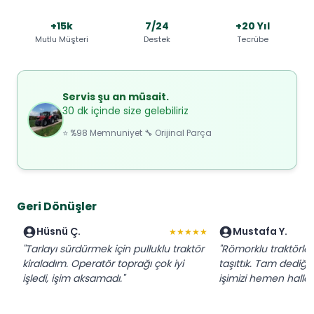
+15k
7/24
+20 Yıl
Mutlu Müşteri
Destek
Tecrübe
Servis şu an müsait.
30 dk içinde size gelebiliriz
⭐ %98 Memnuniyet 🔧 Orijinal Parça
Geri Dönüşler
Hüsnü Ç.
Mustafa Y.
★★★★★
"Tarlayı sürdürmek için pulluklu traktör
"Römorklu traktörl
kiraladım. Operatör toprağı çok iyi
taşıttık. Tam dediğim
işledi, işim aksamadı."
işimizi hemen hallett