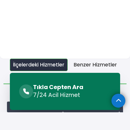
İlçelerdeki Hizmetler
Benzer Hizmetler
Diğer Lokasyonlar
Tıkla Cepten Ara
İlçelerdeki Hizmetler
7/24 Acil Hizmet
Araban Traktör Kiralama
İslahiye Traktör Kiralama
Kar