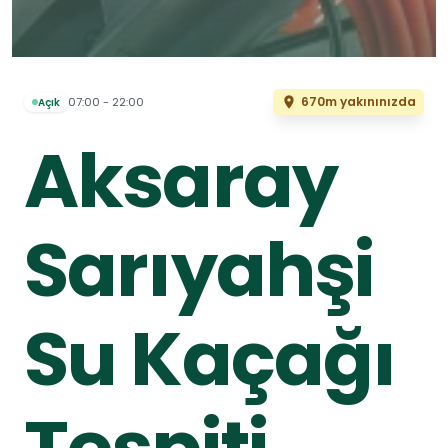
670m yakınınızda
07:00 - 22:00
Açık
Aksaray
Sarıyahşi
Su Kaçağı
Tespiti