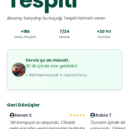
Aksaray Sarıyahşi Su Kaçağı Tespiti hizmeti veren
+15k
7/24
+20 Yıl
Mutlu Müşteri
Destek
Tecrübe
Servis şu an müsait.
30 dk içinde size gelebiliriz
⭐ %98 Memnuniyet 🔧 Orijinal Parça
Geri Dönüşler
Kenan S.
Rabia T.
★★★★★
"Alt komşuya su sızıyordu. Cihazla
"Duvarın içinde bir sı
gelip kaçağın yerini kırmadan buldular.
yapıyordu. Dinleme 