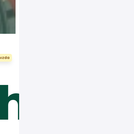
nızda
hir