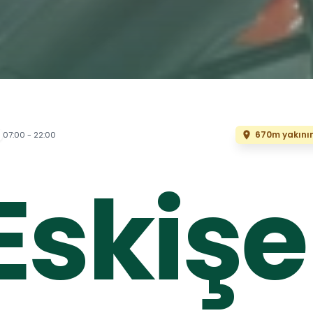
670m yakını
07:00 - 22:00
Eskişe