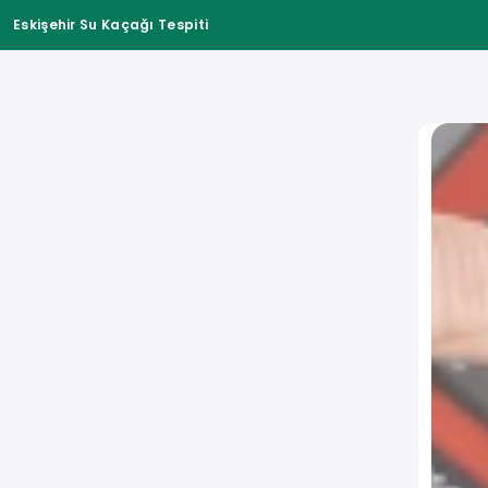
Eskişehir Su Kaçağı Tespiti