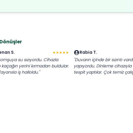
 Dönüşler
enan S.
Rabia T.
★★★★★
 komşuya su sızıyordu. Cihazla
"Duvarın içinde bir sızıntı vard
p kaçağın yerini kırmadan buldular.
yapıyordu. Dinleme cihazıyla
ayansla iş halloldu."
tespit yaptılar. Çok temiz çalışt