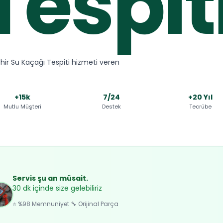
Tespit
ehir Su Kaçağı Tespiti hizmeti veren
+15k
7/24
+20 Yıl
Mutlu Müşteri
Destek
Tecrübe
Servis şu an müsait.
30 dk içinde size gelebiliriz
⭐ %98 Memnuniyet 🔧 Orijinal Parça