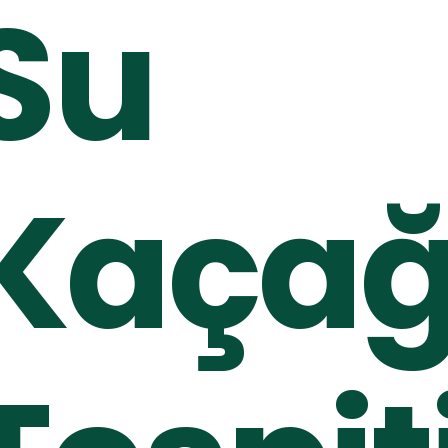
Su
Kaçağ