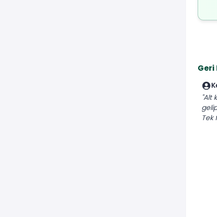
Geri
K
"Alt
geli
Tek f