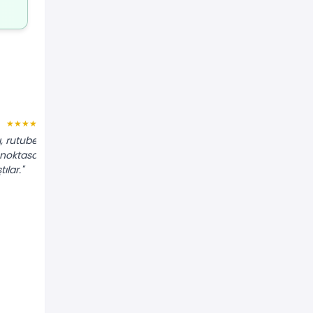
İrfan C.
★★★★★
★★★★★
ı, rutubet
"Parkenin altından su geliyordu.
 noktasal
Termal kamera ile sıcak su
ılar."
borusundaki patlağı hemen buldular."