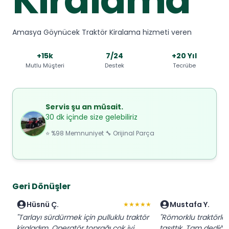
Amasya Göynücek Traktör Kiralama hizmeti veren
+15k
7/24
+20 Yıl
Mutlu Müşteri
Destek
Tecrübe
Servis şu an müsait.
30 dk içinde size gelebiliriz
⭐ %98 Memnuniyet 🔧 Orijinal Parça
Geri Dönüşler
Hüsnü Ç.
Mustafa Y.
★★★★★
"Tarlayı sürdürmek için pulluklu traktör
"Römorklu traktörl
kiraladım. Operatör toprağı çok iyi
taşıttık. Tam dediğim