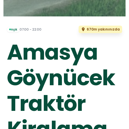
670m yakınınızda
07:00 - 22:00
Açık
Amasya
Göynücek
Traktör
Kiralama