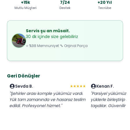
+15k
7/24
+20 Yıl
Mutlu Müşteri
Destek
Tecrübe
Servis şu an müsait.
30 dk içinde size gelebiliriz
⭐ %98 Memnuniyet 🔧 Orijinal Parça
Geri Dönüşler
Sevda B.
Kenan F.
★★★★★
"Şehirler arası komple yükümüz vardı.
"Parsiyel yükümüz iç
Yük tam zamanında ve hasarsız teslim
yüklerle birleştirip 
edildi. Profesyonel hizmet."
taşıdılar. Güvenilir f