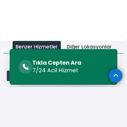
Benzer Hizmetler
Diğer Lokasyonlar
Benzer Hizmetler
Tıkla Cepten Ara
7/24 Acil Hizmet
Bala Forklift Kiralama
Bala Kamyon Kiralama
Bala Kep
Hizmet Cebinizde