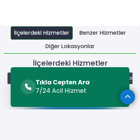
İlçelerdeki Hizmetler
Benzer Hizmetler
Diğer Lokasyonlar
İlçelerdeki Hizmetler
Enez Tır Kiralama
Havsa Tır Kiralama
İpsala Tır Kirala
Tıkla Cepten Ara
7/24 Acil Hizmet
Hizmet Cebinizde
Telefonunuza İndirin - Hızlı, Kolay ve