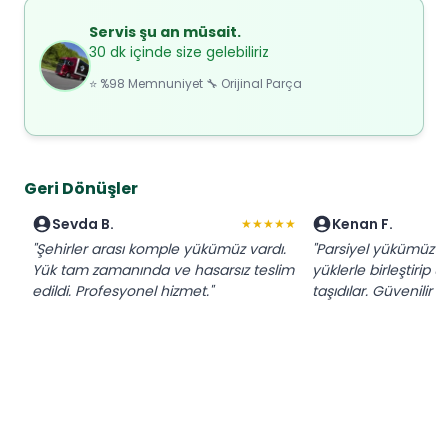
Servis şu an müsait.
30 dk içinde size gelebiliriz
⭐ %98 Memnuniyet 🔧 Orijinal Parça
Geri Dönüşler
Sevda B.
Kenan F.
★★★★★
"Şehirler arası komple yükümüz vardı.
"Parsiyel yükümüz iç
Yük tam zamanında ve hasarsız teslim
yüklerle birleştirip 
edildi. Profesyonel hizmet."
taşıdılar. Güvenilir f