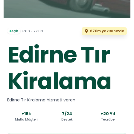
670m yakınınızda
07:00 - 22:00
Açık
Edirne Tır
Kiralama
Edirne Tır Kiralama hizmeti veren
+15k
7/24
+20 Yıl
Mutlu Müşteri
Destek
Tecrübe