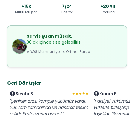
+15k
7/24
+20 Yıl
Mutlu Müşteri
Destek
Tecrübe
Servis şu an müsait.
30 dk içinde size gelebiliriz
⭐ %98 Memnuniyet 🔧 Orijinal Parça
Geri Dönüşler
Sevda B.
Kenan F.
★★★★★
"Şehirler arası komple yükümüz vardı.
"Parsiyel yükümüz iç
Yük tam zamanında ve hasarsız teslim
yüklerle birleştirip 
edildi. Profesyonel hizmet."
taşıdılar. Güvenilir f