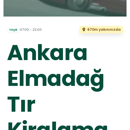
670m yakınınızda
07:00 - 22:00
Açık
Ankara
Elmadağ
Tır
Kiralama