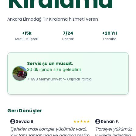
Ankara Elmadağ Tır Kiralama hizmeti veren
+15k
7/24
+20 Yıl
Mutlu Müşteri
Destek
Tecrübe
Servis şu an müsait.
30 dk içinde size gelebiliriz
⭐ %98 Memnuniyet 🔧 Orijinal Parça
Geri Dönüşler
Sevda B.
Kenan F.
★★★★★
"Şehirler arası komple yükümüz vardı.
"Parsiyel yükümüz iç
Yük tam zamanında ve hasarsız teslim
yüklerle birleştirip 