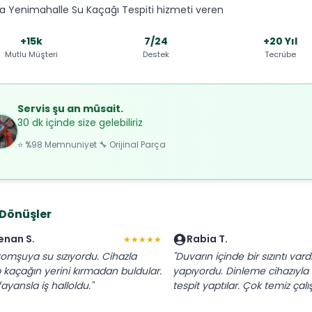
a Yenimahalle Su Kaçağı Tespiti hizmeti veren
+15k
7/24
+20 Yıl
Mutlu Müşteri
Destek
Tecrübe
Servis şu an müsait.
30 dk içinde size gelebiliriz
⭐ %98 Memnuniyet 🔧 Orijinal Parça
 Dönüşler
enan S.
Rabia T.
★★★★★
 komşuya su sızıyordu. Cihazla
"Duvarın içinde bir sızıntı vard
p kaçağın yerini kırmadan buldular.
yapıyordu. Dinleme cihazıyla
ayansla iş halloldu."
tespit yaptılar. Çok temiz çalışt