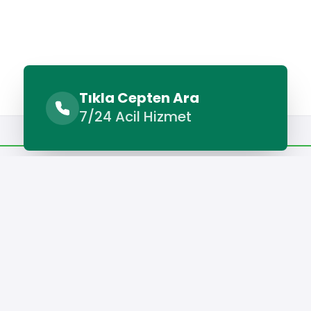
Tıkla Cepten Ara
7/24 Acil Hizmet
Benzer Hizmetler
Diğer Lokasyonlar
Benzer Hizmetler
Yenimahalle Petek Temizleme
Yenimahalle Su Tesisatçısı