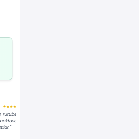
İrfan C.
★★★★★
★★★★★
ı, rutubet
"Parkenin altından su geliyordu.
 noktasal
Termal kamera ile sıcak su
ılar."
borusundaki patlağı hemen buldular."