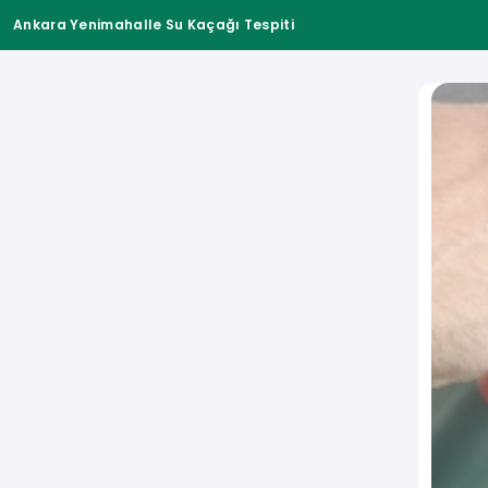
Ankara Yenimahalle Su Kaçağı Tespiti