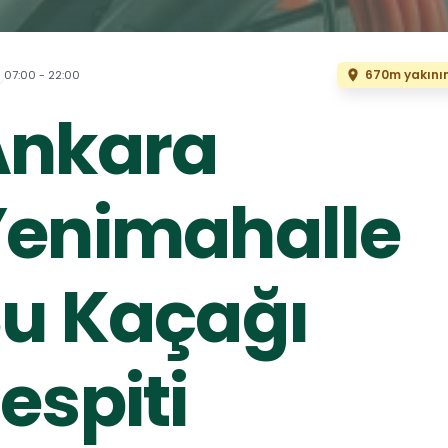
670m yakını
07:00 - 22:00
Ankara
Yenimahalle
u Kaçağı
espiti