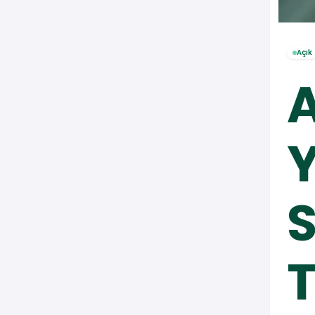
Açık
S
T