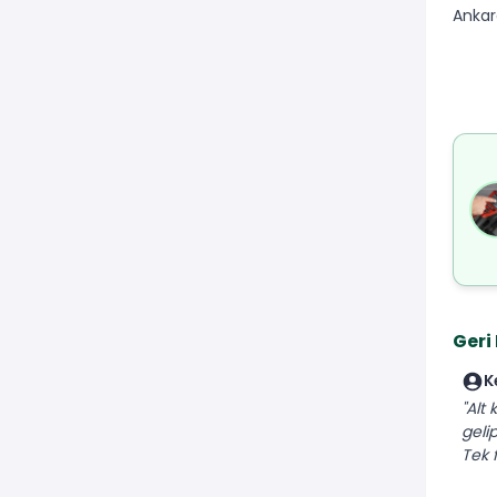
Ankar
Geri
K
"Alt
geli
Tek f