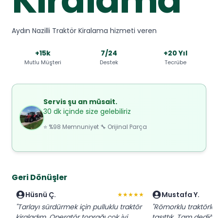
Aydın Nazilli Traktör Kiralama hizmeti veren
+15k
7/24
+20 Yıl
Mutlu Müşteri
Destek
Tecrübe
Servis şu an müsait.
30 dk içinde size gelebiliriz
⭐ %98 Memnuniyet 🔧 Orijinal Parça
Geri Dönüşler
Hüsnü Ç.
Mustafa Y.
★★★★★
"Tarlayı sürdürmek için pulluklu traktör
"Römorklu traktörl
kiraladım. Operatör toprağı çok iyi
taşıttık. Tam dediğim