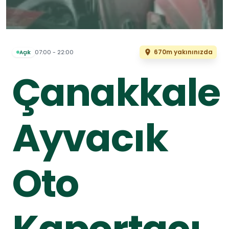
670m yakınınızda
07:00 - 22:00
Açık
Çanakkale
Ayvacık
Oto
Kaportacı