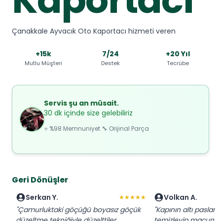
Çanakkale Ayvacık Oto Kaportacı hizmeti veren
+15k
7/24
+20 Yıl
Mutlu Müşteri
Destek
Tecrübe
Servis şu an müsait.
30 dk içinde size gelebiliriz
⭐ %98 Memnuniyet 🔧 Orijinal Parça
Geri Dönüşler
Serkan Y.
Volkan A.
★★★★★
"Çamurluktaki göçüğü boyasız göçük
"Kapının altı paslanm
düzeltme tekniğiyle düzelttiler.
temizleyip macun ç