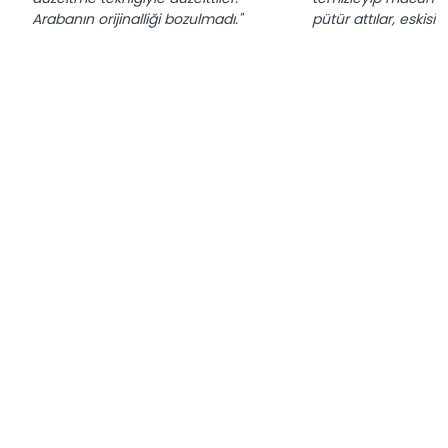
Arabanın orijinalliği bozulmadı."
pütür attılar, eskis