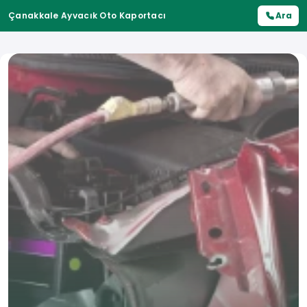
Çanakkale Ayvacık Oto Kaportacı
Ara