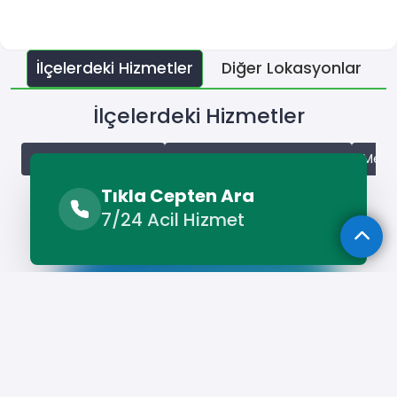
İlçelerdeki Hizmetler
Diğer Lokasyonlar
İlçelerdeki Hizmetler
Aralık Oto Kaportacı
Karakoyunlu Oto Kaportacı
Merke
Tıkla Cepten Ara
7/24 Acil Hizmet
Hizmet Cebinizde
Telefonunuza İndirin - Hızlı, Kolay ve
Pratik Hizmetin Keyfini Çıkarın!