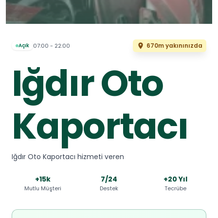
670m yakınınızda
07:00 - 22:00
Açık
Iğdır Oto
Kaportacı
Iğdır Oto Kaportacı hizmeti veren
+15k
7/24
+20 Yıl
Mutlu Müşteri
Destek
Tecrübe