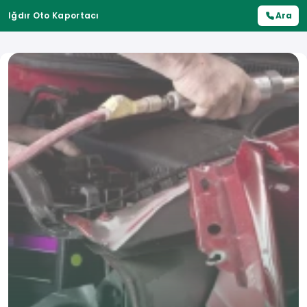
Iğdır Oto Kaportacı
Ara