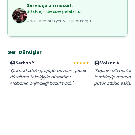
Servis şu an müsait.
30 dk içinde size gelebiliriz
⭐ %98 Memnuniyet 🔧 Orijinal Parça
Geri Dönüşler
Serkan Y.
Volkan A.
★★★★★
"Çamurluktaki göçüğü boyasız göçük
"Kapının altı paslanm
düzeltme tekniğiyle düzelttiler.
temizleyip macun ç
Arabanın orijinalliği bozulmadı."
pütür attılar, eskis