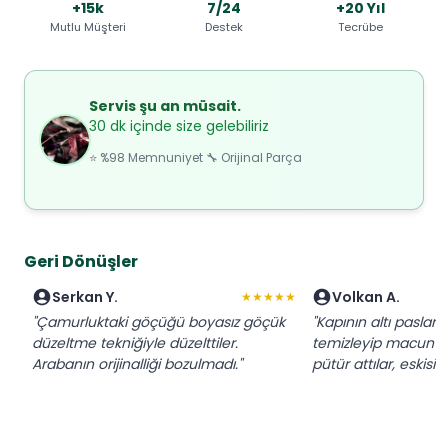
+15k
7/24
+20 Yıl
Mutlu Müşteri
Destek
Tecrübe
Servis şu an müsait.
30 dk içinde size gelebiliriz
⭐ %98 Memnuniyet 🔧 Orijinal Parça
Geri Dönüşler
Serkan Y.
Volkan A.
★★★★★
"Çamurluktaki göçüğü boyasız göçük
"Kapının altı paslanm
düzeltme tekniğiyle düzelttiler.
temizleyip macun ç
Arabanın orijinalliği bozulmadı."
pütür attılar, eskis