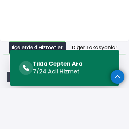
İlçelerdeki Hizmetler
Diğer Lokasyonlar
İlçelerdeki Hizmetler
Tıkla Cepten Ara
7/24 Acil Hizmet
Artuklu Oto Kaportacı
Dargeçit Oto Kaportacı
Derik O
Hizmet Cebinizde