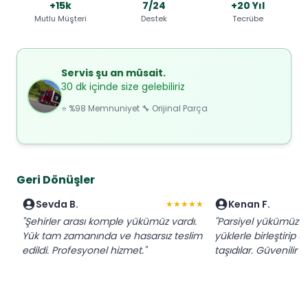
+15k
7/24
+20 Yıl
Mutlu Müşteri
Destek
Tecrübe
Servis şu an müsait.
30 dk içinde size gelebiliriz
⭐ %98 Memnuniyet 🔧 Orijinal Parça
Geri Dönüşler
Sevda B.
Kenan F.
★★★★★
"Şehirler arası komple yükümüz vardı.
"Parsiyel yükümüz iç
Yük tam zamanında ve hasarsız teslim
yüklerle birleştirip 
edildi. Profesyonel hizmet."
taşıdılar. Güvenilir f