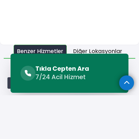
Benzer Hizmetler
Diğer Lokasyonlar
Benzer Hizmetler
Tıkla Cepten Ara
7/24 Acil Hizmet
Çal Forklift Kiralama
Çal Kamyon Kiralama
Çal Kepçe 
Hizmet Cebinizde