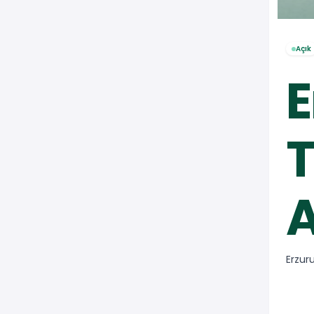
Açık
E
T
Erzur