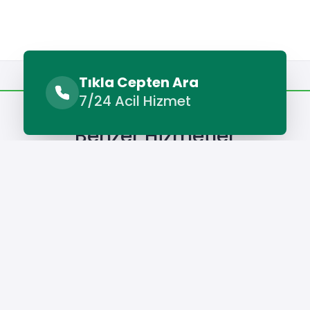
Benzer Hizmetler
Diğer Lokasyonlar
Tıkla Cepten Ara
7/24 Acil Hizmet
Benzer Hizmetler
t Petek Temizleme
Çat Su Kaçağı Tespiti
Çat Su Tesisatç