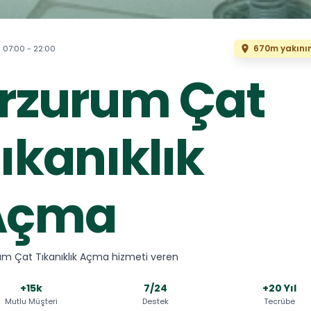
670m yakını
07:00 - 22:00
rzurum Çat
ıkanıklık
Açma
um Çat Tıkanıklık Açma hizmeti veren
+15k
7/24
+20 Yıl
Mutlu Müşteri
Destek
Tecrübe