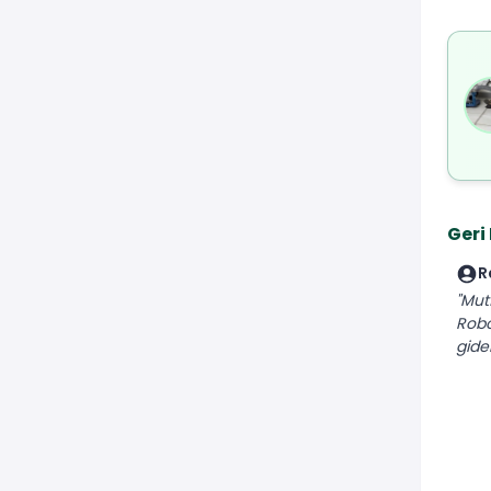
Geri
R
"Mut
Robo
gider