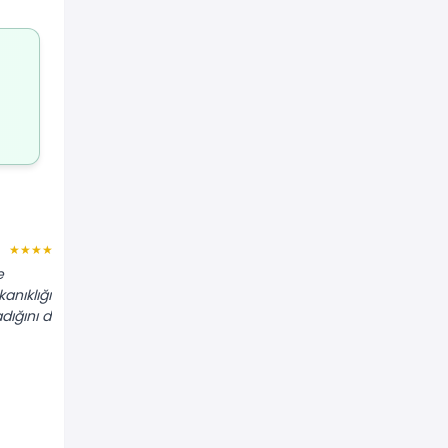
Songül L.
★★★★★
★★★★★
e
"Banyo gideri saçtan dolayı tıkanmıştı.
anıklığı
Spiral telle hiç kırmadan sorunu
dığını da
çözdüler. Çok pratik oldu."