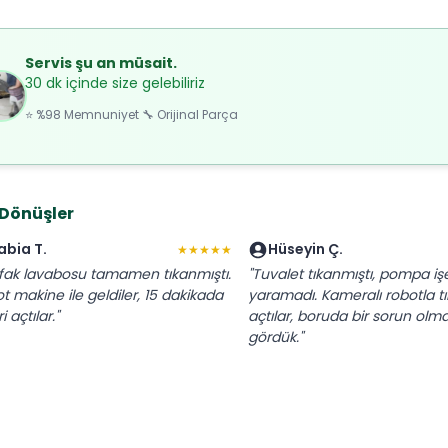
Servis şu an müsait.
30 dk içinde size gelebiliriz
⭐ %98 Memnuniyet 🔧 Orijinal Parça
 Dönüşler
abia T.
Hüseyin Ç.
★★★★★
fak lavabosu tamamen tıkanmıştı.
"Tuvalet tıkanmıştı, pompa iş
t makine ile geldiler, 15 dakikada
yaramadı. Kameralı robotla tık
i açtılar."
açtılar, boruda bir sorun olma
gördük."