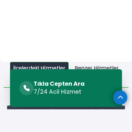
İlçelerdeki Hizmetler
Benzer Hizmetler
Diğer Lokasyonlar
Tıkla Cepten Ara
7/24 Acil Hizmet
İlçelerdeki Hizmetler
Çemişgezek Tıkanıklık Açma
Hozat Tıkanıklık Açma
Ma