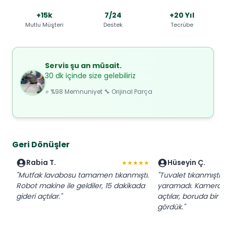
+15k
7/24
+20 Yıl
Mutlu Müşteri
Destek
Tecrübe
Servis şu an müsait.
30 dk içinde size gelebiliriz
⭐ %98 Memnuniyet 🔧 Orijinal Parça
Geri Dönüşler
Rabia T.
Hüseyin Ç.
★★★★★
"Mutfak lavabosu tamamen tıkanmıştı.
"Tuvalet tıkanmıştı,
Robot makine ile geldiler, 15 dakikada
yaramadı. Kameralı r
gideri açtılar."
açtılar, boruda bir 
gördük."