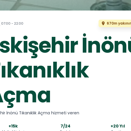
670m yakını
07:00 - 22:00
skişehir İnön
ıkanıklık
Açma
ehir İnönü Tıkanıklık Açma hizmeti veren
+15k
7/24
+20 Yıl