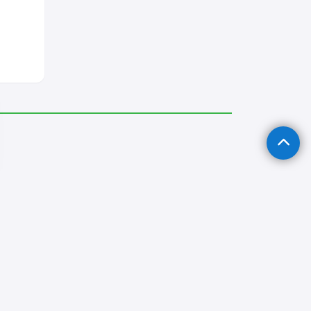
atçısı