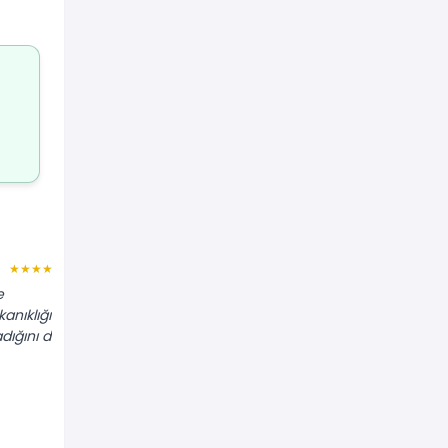
Songül L.
★★★★★
★★★★★
e
"Banyo gideri saçtan dolayı tıkanmıştı.
anıklığı
Spiral telle hiç kırmadan sorunu
dığını da
çözdüler. Çok pratik oldu."