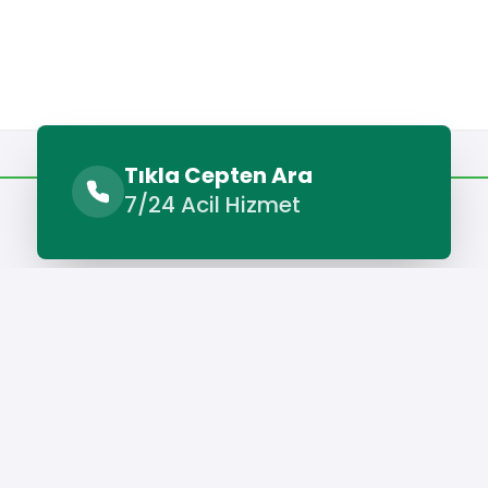
Benzer Hizmetler
Diğer Lokasyonlar
Tıkla Cepten Ara
7/24 Acil Hizmet
Benzer Hizmetler
ü Petek Temizleme
İnönü Su Kaçağı Tespiti
İnönü Su Tesis