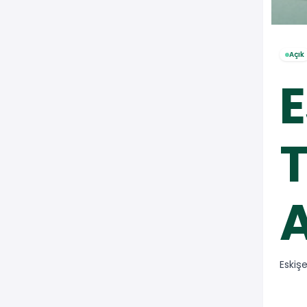
Açık
E
T
Eskiş