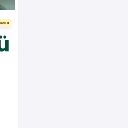
nızda
ü