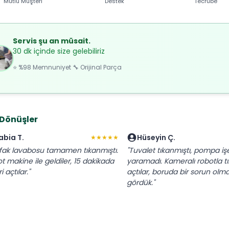
Mutlu Müşteri
Destek
Tecrübe
Servis şu an müsait.
30 dk içinde size gelebiliriz
⭐ %98 Memnuniyet 🔧 Orijinal Parça
 Dönüşler
abia T.
Hüseyin Ç.
★★★★★
fak lavabosu tamamen tıkanmıştı.
"Tuvalet tıkanmıştı, pompa iş
t makine ile geldiler, 15 dakikada
yaramadı. Kameralı robotla tık
i açtılar."
açtılar, boruda bir sorun olma
gördük."