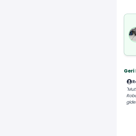
Geri
R
"Mut
Robo
gider