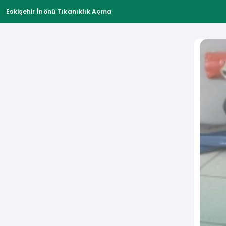
Eskişehir İnönü Tıkanıklık Açma