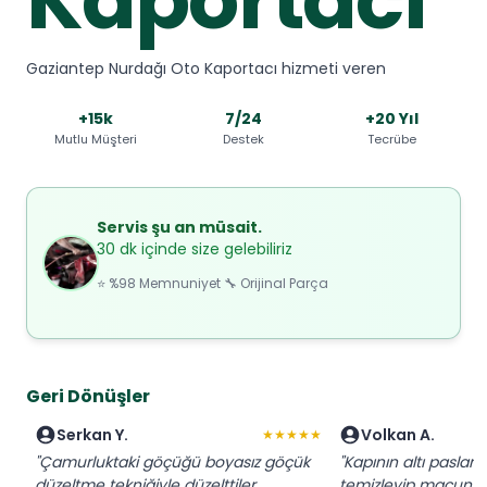
Gaziantep Nurdağı Oto Kaportacı hizmeti veren
+15k
7/24
+20 Yıl
Mutlu Müşteri
Destek
Tecrübe
Servis şu an müsait.
30 dk içinde size gelebiliriz
⭐ %98 Memnuniyet 🔧 Orijinal Parça
Geri Dönüşler
Serkan Y.
Volkan A.
★★★★★
"Çamurluktaki göçüğü boyasız göçük
"Kapının altı paslanm
düzeltme tekniğiyle düzelttiler.
temizleyip macun ç