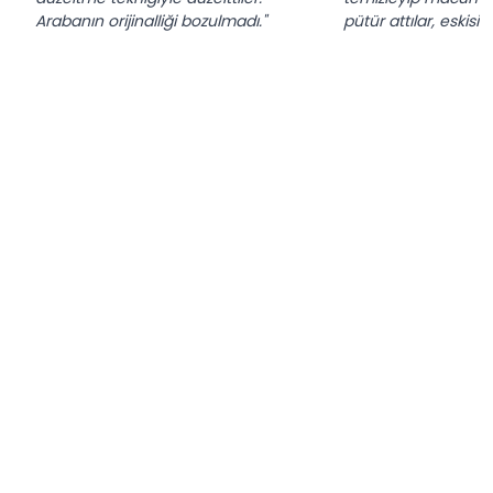
Arabanın orijinalliği bozulmadı."
pütür attılar, eskis