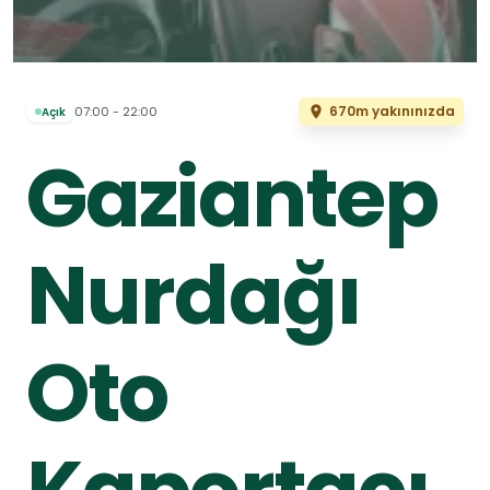
670m yakınınızda
07:00 - 22:00
Açık
Gaziantep
Nurdağı
Oto
Kaportacı