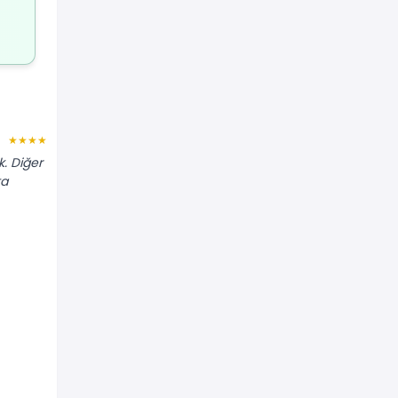
Derya M.
★★★★★
★★★★★
k. Diğer
"Soğuk hava depolu (frigorifik) tır
ta
gerekiyordu. Araçları yeniydi ve ısıyı
istenen derecede sabit tuttular."