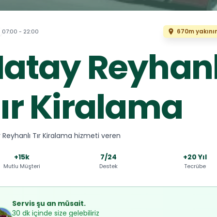
670m yakını
07:00 - 22:00
atay Reyhanl
ır Kiralama
 Reyhanlı Tır Kiralama hizmeti veren
+15k
7/24
+20 Yıl
Mutlu Müşteri
Destek
Tecrübe
Servis şu an müsait.
30 dk içinde size gelebiliriz