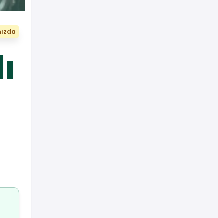
nızda
ı