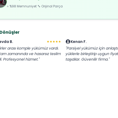
⭐ %98 Memnuniyet 🔧 Orijinal Parça
 Dönüşler
evda B.
Kenan F.
★★★★★
irler arası komple yükümüz vardı.
"Parsiyel yükümüz için anlaştı
tam zamanında ve hasarsız teslim
yüklerle birleştirip uygun fiya
di. Profesyonel hizmet."
taşıdılar. Güvenilir firma."