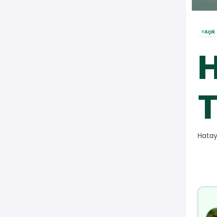
Açık
H
T
Hatay