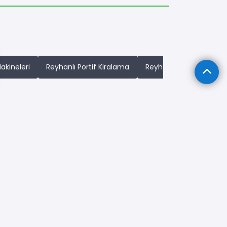
Makineleri
Reyhanlı Portif Kiralama
Reyhanlı Traktör Kiral