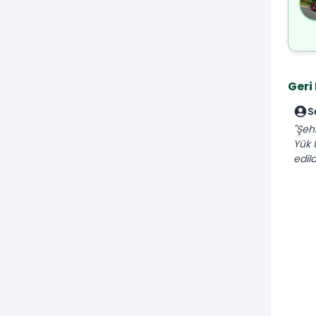
Geri
S
"Şeh
Yük 
edil