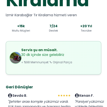
İzmir Karabağlar Tır Kiralama hizmeti veren
+15k
7/24
+20 Yıl
Mutlu Müşteri
Destek
Tecrübe
Servis şu an müsait.
30 dk içinde size gelebiliriz
⭐ %98 Memnuniyet 🔧 Orijinal Parça
Geri Dönüşler
Sevda B.
Kenan F.
★★★★★
"Şehirler arası komple yükümüz vardı.
"Parsiyel yükümüz iç
Yük tam zamanında ve hasarsız teslim
yüklerle birleştirip 