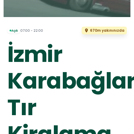
670m yakınınızda
07:00 - 22:00
Açık
İzmir
Karabağla
Tır
Kiralama