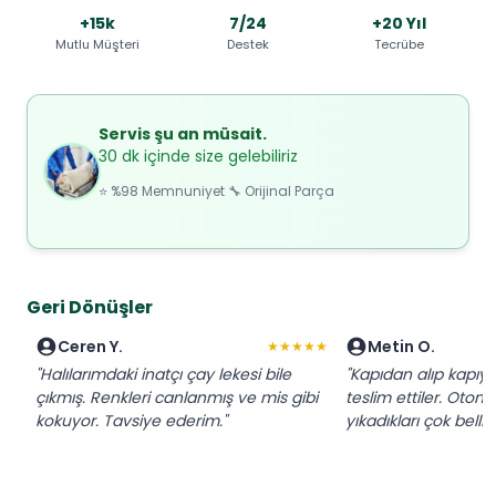
+15k
7/24
+20 Yıl
Mutlu Müşteri
Destek
Tecrübe
Servis şu an müsait.
30 dk içinde size gelebiliriz
⭐ %98 Memnuniyet 🔧 Orijinal Parça
Geri Dönüşler
Ceren Y.
Metin O.
★★★★★
"Halılarımdaki inatçı çay lekesi bile
"Kapıdan alıp kapı
çıkmış. Renkleri canlanmış ve mis gibi
teslim ettiler. Otom
kokuyor. Tavsiye ederim."
yıkadıkları çok belli,