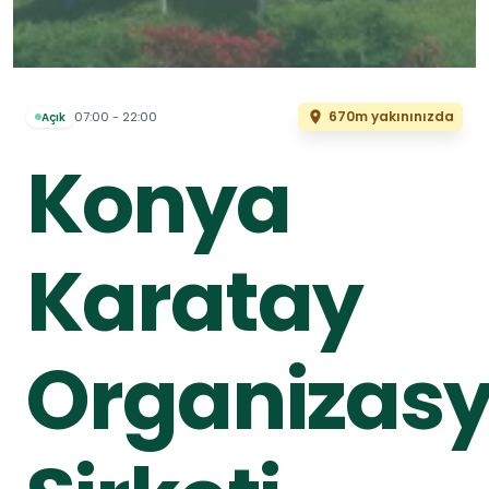
670m yakınınızda
07:00 - 22:00
Açık
Konya
Karatay
Organizas