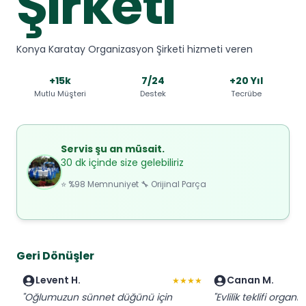
Şirketi
Konya Karatay Organizasyon Şirketi hizmeti veren
+15k
7/24
+20 Yıl
Mutlu Müşteri
Destek
Tecrübe
Servis şu an müsait.
30 dk içinde size gelebiliriz
⭐ %98 Memnuniyet 🔧 Orijinal Parça
Geri Dönüşler
Levent H.
Canan M.
★★★★
"Oğlumuzun sünnet düğünü için
"Evlilik teklifi organi