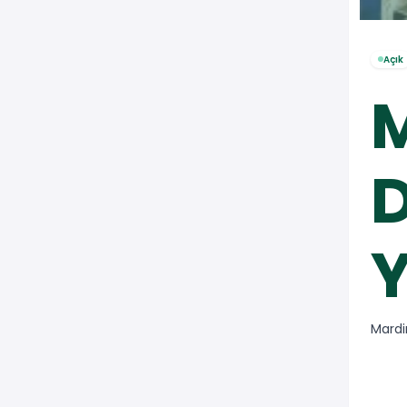
Açık
D
Mardi