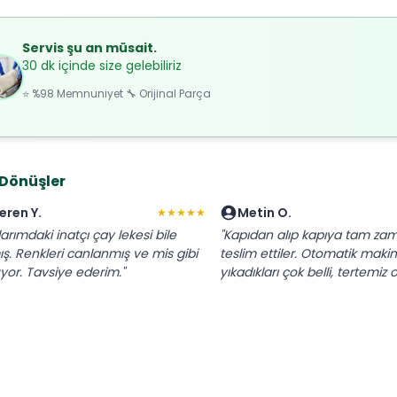
Servis şu an müsait.
30 dk içinde size gelebiliriz
⭐ %98 Memnuniyet 🔧 Orijinal Parça
 Dönüşler
eren Y.
Metin O.
★★★★★
larımdaki inatçı çay lekesi bile
"Kapıdan alıp kapıya tam za
ış. Renkleri canlanmış ve mis gibi
teslim ettiler. Otomatik maki
yor. Tavsiye ederim."
yıkadıkları çok belli, tertemiz 