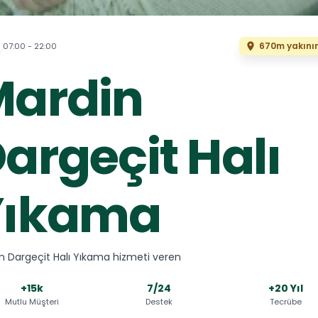
670m yakını
07:00 - 22:00
Mardin
argeçit Halı
Yıkama
n Dargeçit Halı Yıkama hizmeti veren
+15k
7/24
+20 Yıl
Mutlu Müşteri
Destek
Tecrübe