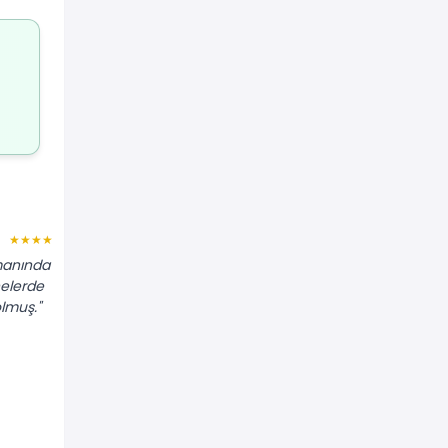
Ayfer T.
★★★★★
★★★★★
manında
"Yün halılarımı özel şampuanla
nelerde
yıkamışlar, hiç deforme olmamış.
olmuş."
İşlerini gerçekten iyi biliyorlar."