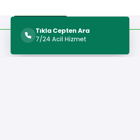
Benzer Hizmetler
Diğer Lokasyonlar
Tıkla Cepten Ara
7/24 Acil Hizmet
Benzer Hizmetler
Dargeçit İlaçlama Şirketleri
Dargeçit Temizlik Şirketleri
Hizmet Cebinizde
Telefonunuza İndirin - Hızlı, Kolay ve Pratik