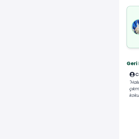
Geri
C
"Halı
çıkm
koku