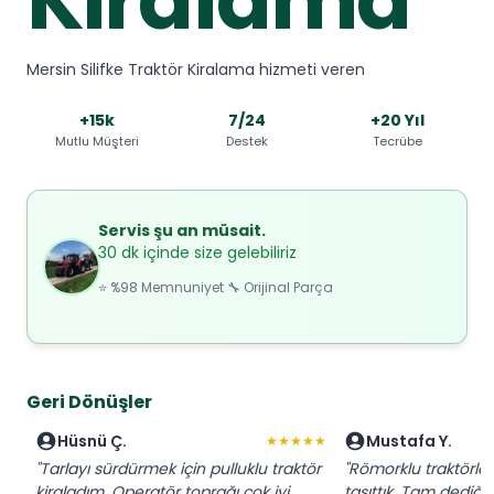
Mersin Silifke Traktör Kiralama hizmeti veren
+15k
7/24
+20 Yıl
Mutlu Müşteri
Destek
Tecrübe
Servis şu an müsait.
30 dk içinde size gelebiliriz
⭐ %98 Memnuniyet 🔧 Orijinal Parça
Geri Dönüşler
Hüsnü Ç.
Mustafa Y.
★★★★★
"Tarlayı sürdürmek için pulluklu traktör
"Römorklu traktörl
kiraladım. Operatör toprağı çok iyi
taşıttık. Tam dediğim