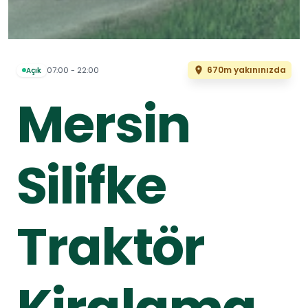
670m yakınınızda
07:00 - 22:00
Açık
Mersin
Silifke
Traktör
Kiralama