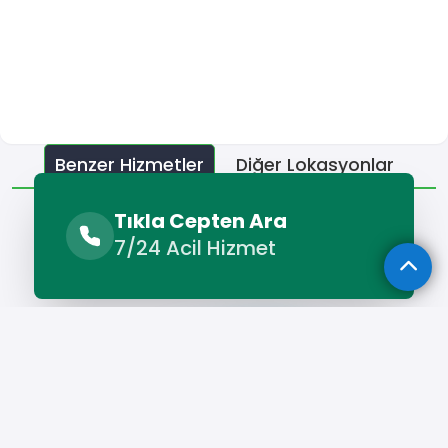
Benzer Hizmetler
Diğer Lokasyonlar
Benzer Hizmetler
Tıkla Cepten Ara
7/24 Acil Hizmet
Ula İlaçlama Şirketleri
Ula Temizlik Şirketleri
Hizmet Cebinizde