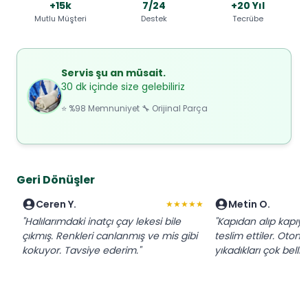
+15k
7/24
+20 Yıl
Mutlu Müşteri
Destek
Tecrübe
Servis şu an müsait.
30 dk içinde size gelebiliriz
⭐ %98 Memnuniyet 🔧 Orijinal Parça
Geri Dönüşler
Ceren Y.
Metin O.
★★★★★
"Halılarımdaki inatçı çay lekesi bile
"Kapıdan alıp kapı
çıkmış. Renkleri canlanmış ve mis gibi
teslim ettiler. Otom
kokuyor. Tavsiye ederim."
yıkadıkları çok belli,