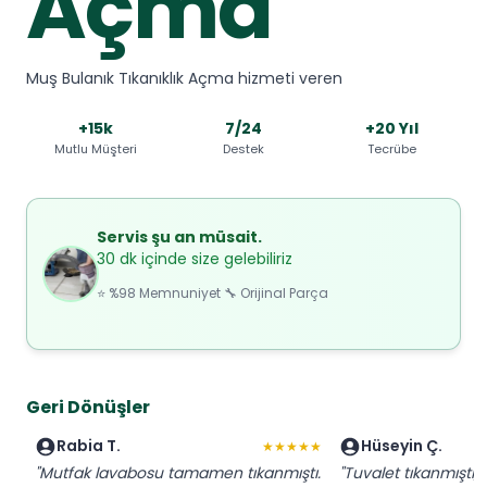
Açma
Muş Bulanık Tıkanıklık Açma hizmeti veren
+15k
7/24
+20 Yıl
Mutlu Müşteri
Destek
Tecrübe
Servis şu an müsait.
30 dk içinde size gelebiliriz
⭐ %98 Memnuniyet 🔧 Orijinal Parça
Geri Dönüşler
Rabia T.
Hüseyin Ç.
★★★★★
"Mutfak lavabosu tamamen tıkanmıştı.
"Tuvalet tıkanmıştı,