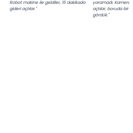
Robot makine ile geldiler, 15 dakikada
yaramadı. Kameralı r
gideri açtılar."
açtılar, boruda bir 
gördük."