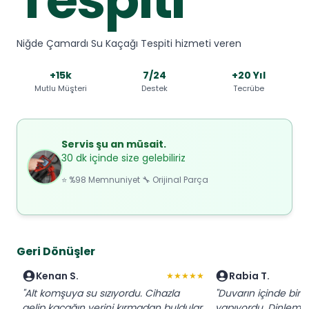
Niğde Çamardı Su Kaçağı Tespiti hizmeti veren
+15k
7/24
+20 Yıl
Mutlu Müşteri
Destek
Tecrübe
Servis şu an müsait.
30 dk içinde size gelebiliriz
⭐ %98 Memnuniyet 🔧 Orijinal Parça
Geri Dönüşler
Kenan S.
Rabia T.
★★★★★
"Alt komşuya su sızıyordu. Cihazla
"Duvarın içinde bir sı
gelip kaçağın yerini kırmadan buldular.
yapıyordu. Dinleme 