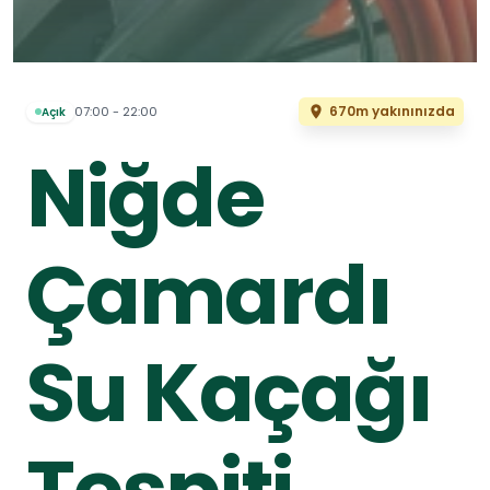
670m yakınınızda
07:00 - 22:00
Açık
Niğde
Çamardı
Su Kaçağı
Tespiti