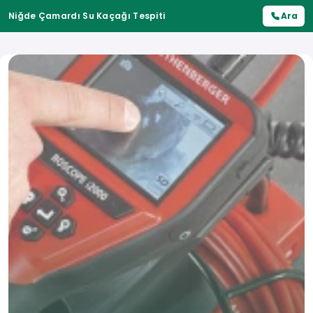
Niğde Çamardı Su Kaçağı Tespiti
Ara