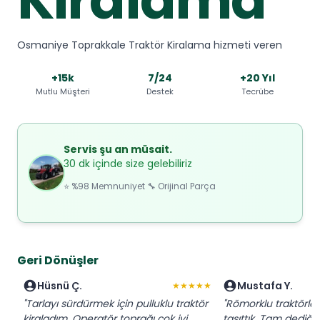
Osmaniye Toprakkale Traktör Kiralama hizmeti veren
+15k
7/24
+20 Yıl
Mutlu Müşteri
Destek
Tecrübe
Servis şu an müsait.
30 dk içinde size gelebiliriz
⭐ %98 Memnuniyet 🔧 Orijinal Parça
Geri Dönüşler
Hüsnü Ç.
Mustafa Y.
★★★★★
"Tarlayı sürdürmek için pulluklu traktör
"Römorklu traktörl
kiraladım. Operatör toprağı çok iyi
taşıttık. Tam dediğim