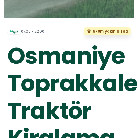
670m yakınınızda
07:00 - 22:00
Açık
Osmaniye
Toprakkale
Traktör
Kiralama