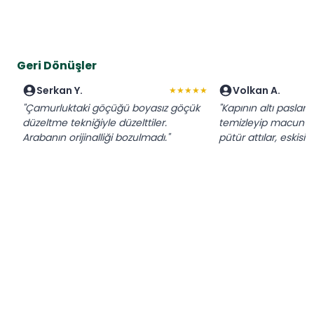
Geri Dönüşler
Serkan Y.
Volkan A.
★★★★★
"Çamurluktaki göçüğü boyasız göçük
"Kapının altı paslanm
düzeltme tekniğiyle düzelttiler.
temizleyip macun ç
Arabanın orijinalliği bozulmadı."
pütür attılar, eskis