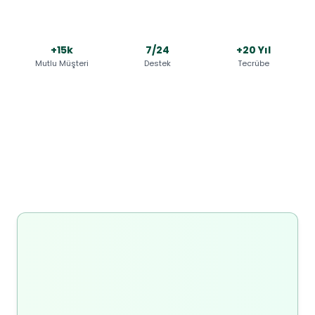
+15k
7/24
+20 Yıl
Mutlu Müşteri
Destek
Tecrübe