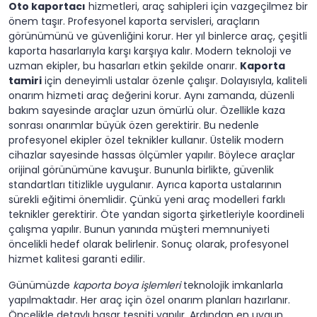
Oto kaportacı
hizmetleri, araç sahipleri için vazgeçilmez bir
önem taşır. Profesyonel kaporta servisleri, araçların
görünümünü ve güvenliğini korur. Her yıl binlerce araç, çeşitli
kaporta hasarlarıyla karşı karşıya kalır. Modern teknoloji ve
uzman ekipler, bu hasarları etkin şekilde onarır.
Kaporta
tamiri
için deneyimli ustalar özenle çalışır. Dolayısıyla, kaliteli
onarım hizmeti araç değerini korur. Aynı zamanda, düzenli
bakım sayesinde araçlar uzun ömürlü olur. Özellikle kaza
sonrası onarımlar büyük özen gerektirir. Bu nedenle
profesyonel ekipler özel teknikler kullanır. Üstelik modern
cihazlar sayesinde hassas ölçümler yapılır. Böylece araçlar
orijinal görünümüne kavuşur. Bununla birlikte, güvenlik
standartları titizlikle uygulanır. Ayrıca kaporta ustalarının
sürekli eğitimi önemlidir. Çünkü yeni araç modelleri farklı
teknikler gerektirir. Öte yandan sigorta şirketleriyle koordineli
çalışma yapılır. Bunun yanında müşteri memnuniyeti
öncelikli hedef olarak belirlenir. Sonuç olarak, profesyonel
hizmet kalitesi garanti edilir.
Günümüzde
kaporta boya işlemleri
teknolojik imkanlarla
yapılmaktadır. Her araç için özel onarım planları hazırlanır.
Öncelikle detaylı hasar tespiti yapılır. Ardından en uygun