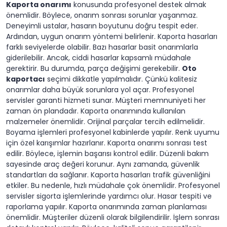
Kaporta onarımı
konusunda profesyonel destek almak
önemlidir. Böylece, onarım sonrası sorunlar yaşanmaz.
Deneyimli ustalar, hasarın boyutunu doğru tespit eder.
Ardından, uygun onarım yöntemi belirlenir. Kaporta hasarları
farklı seviyelerde olabilir. Bazı hasarlar basit onarımlarla
giderilebilir. Ancak, ciddi hasarlar kapsamlı müdahale
gerektirir. Bu durumda, parça değişimi gerekebilir.
Oto
kaportacı
seçimi dikkatle yapılmalıdır. Çünkü kalitesiz
onarımlar daha büyük sorunlara yol açar. Profesyonel
servisler garanti hizmeti sunar. Müşteri memnuniyeti her
zaman ön plandadır. Kaporta onarımında kullanılan
malzemeler önemlidir. Orijinal parçalar tercih edilmelidir.
Boyama işlemleri profesyonel kabinlerde yapılır. Renk uyumu
için özel karışımlar hazırlanır. Kaporta onarımı sonrası test
edilir. Böylece, işlemin başarısı kontrol edilir. Düzenli bakım
sayesinde araç değeri korunur. Aynı zamanda, güvenlik
standartları da sağlanır. Kaporta hasarları trafik güvenliğini
etkiler. Bu nedenle, hızlı müdahale çok önemlidir. Profesyonel
servisler sigorta işlemlerinde yardımcı olur. Hasar tespiti ve
raporlama yapılır. Kaporta onarımında zaman planlaması
önemlidir. Müşteriler düzenli olarak bilgilendirilir. İşlem sonrası