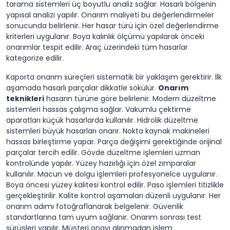
tarama sistemleri üç boyutlu analiz sağlar. Hasarlı bölgenin
yapısal analizi yapılır. Onarım maliyeti bu değerlendirmeler
sonucunda belirlenir. Her hasar türü için özel değerlendirme
kriterleri uygulanır. Boya kalınlık ölçümü yapılarak önceki
onarımlar tespit edilir. Araç üzerindeki tüm hasarlar
kategorize edilir.
Kaporta onarım süreçleri sistematik bir yaklaşım gerektirir. İlk
aşamada hasarlı parçalar dikkatle sökülür.
Onarım
teknikleri
hasarın türüne göre belirlenir. Modern düzeltme
sistemleri hassas çalışma sağlar. Vakumlu çektirme
aparatları küçük hasarlarda kullanılır. Hidrolik düzeltme
sistemleri büyük hasarları onarır. Nokta kaynak makineleri
hassas birleştirme yapar. Parça değişimi gerektiğinde orijinal
parçalar tercih edilir. Gövde düzeltme işlemleri uzman
kontrolünde yapılır. Yüzey hazırlığı için özel zımparalar
kullanılır. Macun ve dolgu işlemleri profesyonelce uygulanır.
Boya öncesi yüzey kalitesi kontrol edilir. Paso işlemleri titizlikle
gerçekleştirilir. Kalite kontrol aşamaları düzenli uygulanır. Her
onarım adımı fotoğraflanarak belgelenir. Güvenlik
standartlarına tam uyum sağlanır. Onarım sonrası test
sürüşleri yapılır. Müşteri onayı alınmadan işlem