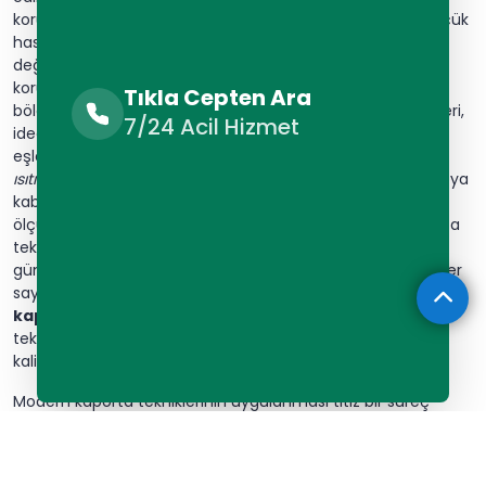
korumaya yardımcı olur. Vakumlu çektirme sistemleri, küçük
hasarları kolayca düzeltir. Panel onarım sistemleri, parça
değişimini minimize eder. Böylece araçların orijinalliği
korunmuş olur. Ultrasonik kaynak makineleri, hassas
Tıkla Cepten Ara
bölgelerde kullanılır. Mikroişlemci kontrollü kaynak sistemleri,
7/24 Acil Hizmet
ideal sonuçlar verir. Dijital renk ölçüm cihazları, boya
eşleştirmesini kolaylaştırır.
Yüksek frekanslı indüksiyon
ısıtıcıları
metal düzeltmede kullanılır. Elektronik kontrollü boya
kabinleri mükemmel sonuçlar sağlar. Bilgisayar destekli
ölçüm sistemleri şasi düzeltmede kullanılır. Modern kaporta
teknikleri sürekli gelişmeye devam etmektedir. Her geçen
gün yeni teknolojiler sektöre dahil olmaktadır. Bu teknolojiler
sayesinde onarım kalitesi artmaktadır. Profesyonel
oto
kaportacı
ustaları bu sistemleri etkin kullanır. Güncel
teknolojiler onarım süresini kısaltır. Aynı zamanda işçilik
kalitesini de artırır.
Modern kaporta tekniklerinin uygulanması titiz bir süreç
gerektirir. İlk olarak hasar tespiti lazerli sistemlerle yapılır.
Ardından uygun onarım yöntemi belirlenir.
Panel onarım
sistemleri
geniş yüzeylerde tercih edilir. Vakumlu çektirme