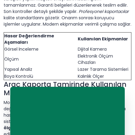
tamamlanmaz. Garanti belgeleri düzenlenerek teslim edilir.
Son kontroller detaylı şekilde yapılır.
Profesyonel kaportacılar
kalite standartlarını gözetir. Onarım sonrası koruyucu
işlemler uygulanır. Modern ekipmanlar verimli çalışma sağlar.
Hasar Değerlendirme
Kullanılan Ekipmanlar
Aşamaları
Görsel İnceleme
Dijital Kamera
Elektronik Ölçüm
Ölçüm
Cihazları
Yapısal Analiz
Lazer Tarama Sistemleri
Boya Kontrolü
Kalınlık Ölçer
Araç Kaporta Tamirinde Kullanılan
Modern Teknikler
Modern araç kaporta tamiri, teknolojinin gelişimiyle büyük
değişim göstermiştir.
Spot kaynak teknolojisi
artık daha
hassas sonuçlar sunmaktadır. Özellikle dijital ölçüm
sistemleri, hasar tespitinde büyük kolaylık sağlar.
Lazerli
ölçüm sistemleri
sayesinde milimetrik hatalar bile tespit
edilebilmektedir. Bu sistemler, aracın orijinal ölçülerini