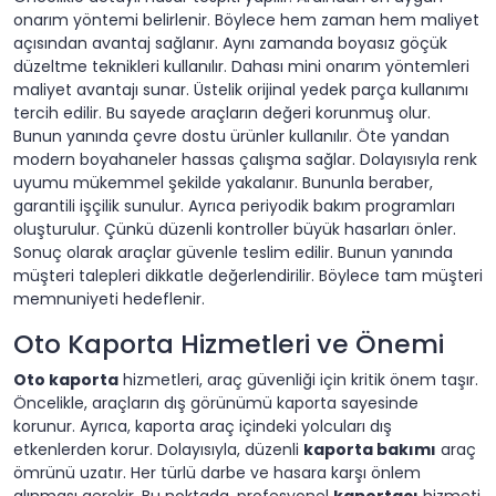
onarım yöntemi belirlenir. Böylece hem zaman hem maliyet
açısından avantaj sağlanır. Aynı zamanda boyasız göçük
düzeltme teknikleri kullanılır. Dahası mini onarım yöntemleri
maliyet avantajı sunar. Üstelik orijinal yedek parça kullanımı
tercih edilir. Bu sayede araçların değeri korunmuş olur.
Bunun yanında çevre dostu ürünler kullanılır. Öte yandan
modern boyahaneler hassas çalışma sağlar. Dolayısıyla renk
uyumu mükemmel şekilde yakalanır. Bununla beraber,
garantili işçilik sunulur. Ayrıca periyodik bakım programları
oluşturulur. Çünkü düzenli kontroller büyük hasarları önler.
Sonuç olarak araçlar güvenle teslim edilir. Bunun yanında
müşteri talepleri dikkatle değerlendirilir. Böylece tam müşteri
memnuniyeti hedeflenir.
Oto Kaporta Hizmetleri ve Önemi
Oto kaporta
hizmetleri, araç güvenliği için kritik önem taşır.
Öncelikle, araçların dış görünümü kaporta sayesinde
korunur. Ayrıca, kaporta araç içindeki yolcuları dış
etkenlerden korur. Dolayısıyla, düzenli
kaporta bakımı
araç
ömrünü uzatır. Her türlü darbe ve hasara karşı önlem
alınması gerekir. Bu noktada, profesyonel
kaportacı
hizmeti