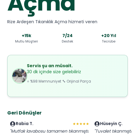
Açma
Rize Ardeşen Tıkanıklık Açma hizmeti veren
+15k
7/24
+20 Yıl
Mutlu Müşteri
Destek
Tecrübe
Servis şu an müsait.
30 dk içinde size gelebiliriz
⭐ %98 Memnuniyet 🔧 Orijinal Parça
Geri Dönüşler
Rabia T.
Hüseyin Ç.
★★★★★
"Mutfak lavabosu tamamen tıkanmıştı.
"Tuvalet tıkanmıştı,