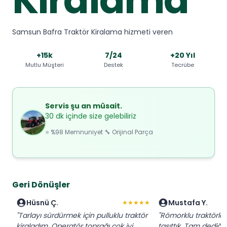
Samsun Bafra Traktör Kiralama hizmeti veren
+15k
7/24
+20 Yıl
Mutlu Müşteri
Destek
Tecrübe
Servis şu an müsait.
30 dk içinde size gelebiliriz
⭐ %98 Memnuniyet 🔧 Orijinal Parça
Geri Dönüşler
Hüsnü Ç.
Mustafa Y.
★★★★★
"Tarlayı sürdürmek için pulluklu traktör
"Römorklu traktörl
kiraladım. Operatör toprağı çok iyi
taşıttık. Tam dediğim