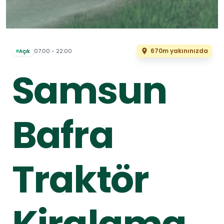
670m yakınınızda
07:00 - 22:00
Açık
Samsun
Bafra
Traktör
Kiralama