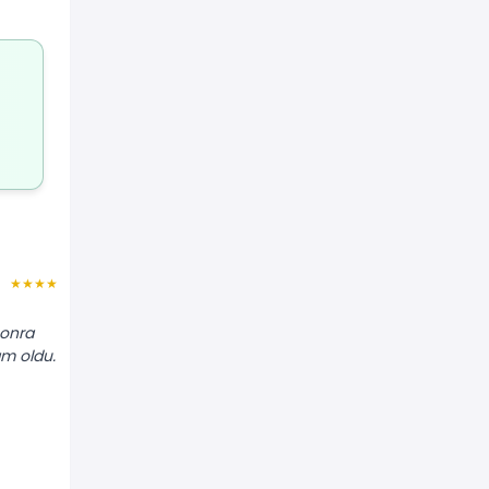
Barış T.
★★★★★
★★★★★
"Kaza sonrası kapı ve çamurluk değişti.
sonra
Parça aralıklarını (fitil) fabrika ayarında
am oldu."
yaptılar, çok iyi işçilik."