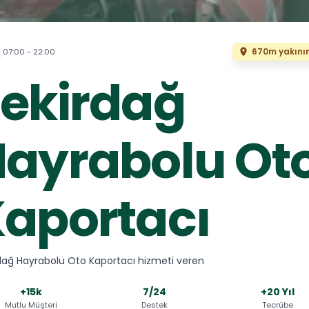
670m yakını
07:00 - 22:00
ekirdağ
ayrabolu Ot
aportacı
dağ Hayrabolu Oto Kaportacı hizmeti veren
+15k
7/24
+20 Yıl
Mutlu Müşteri
Destek
Tecrübe