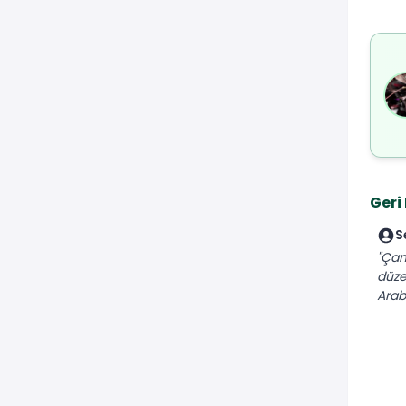
Geri
S
"Çam
düze
Araba