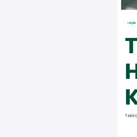
Açık
T
H
K
Tekir