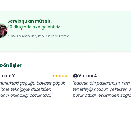
Servis şu an müsait.
30 dk içinde size gelebiliriz
⭐ %98 Memnuniyet 🔧 Orijinal Parça
 Dönüşler
erkan Y.
Volkan A.
★★★★★
urluktaki göçüğü boyasız göçük
"Kapının altı paslanmıştı. Pası
ltme tekniğiyle düzelttiler.
temizleyip macun çektikten 
nın orijinalliği bozulmadı."
pütür attılar, eskisinden sağl