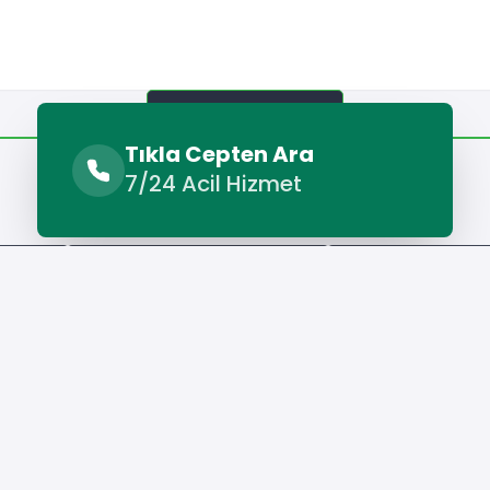
Diğer Lokasyonlar
Tıkla Cepten Ara
7/24 Acil Hizmet
Diğer Lokasyonlar
ortacı
Afyonkarahisar Oto Kaportacı
Ağrı Oto Kaportacı
Hizmet Cebinizde