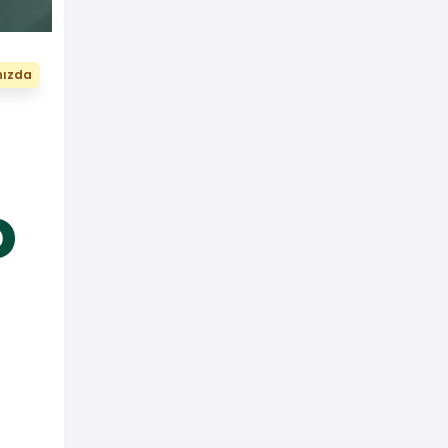
nızda
o