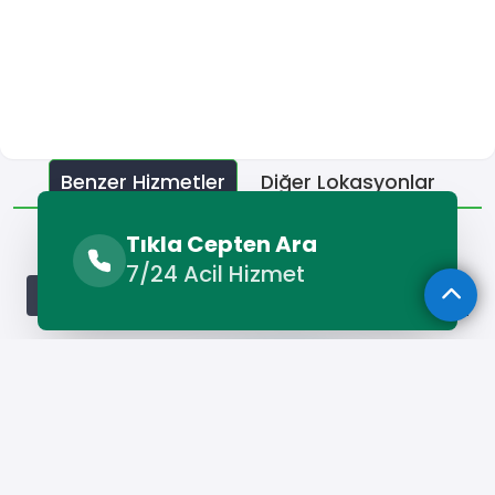
Benzer Hizmetler
Diğer Lokasyonlar
Benzer Hizmetler
Tıkla Cepten Ara
7/24 Acil Hizmet
Saray Forklift Kiralama
Saray Kamyon Kiralama
Saray
Hizmet Cebinizde