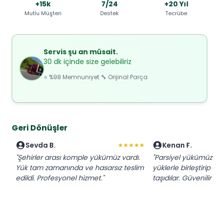
+15k
7/24
+20 Yıl
Mutlu Müşteri
Destek
Tecrübe
Servis şu an müsait.
30 dk içinde size gelebiliriz
⭐ %98 Memnuniyet 🔧 Orijinal Parça
Geri Dönüşler
Sevda B.
Kenan F.
★★★★★
"Şehirler arası komple yükümüz vardı.
"Parsiyel yükümüz iç
Yük tam zamanında ve hasarsız teslim
yüklerle birleştirip 
edildi. Profesyonel hizmet."
taşıdılar. Güvenilir f