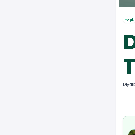
Açık
D
T
Diyar