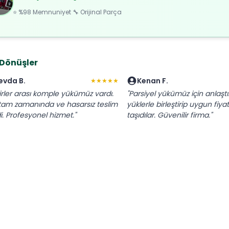
⭐ %98 Memnuniyet 🔧 Orijinal Parça
 Dönüşler
evda B.
Kenan F.
★★★★★
irler arası komple yükümüz vardı.
"Parsiyel yükümüz için anlaştı
tam zamanında ve hasarsız teslim
yüklerle birleştirip uygun fiya
di. Profesyonel hizmet."
taşıdılar. Güvenilir firma."