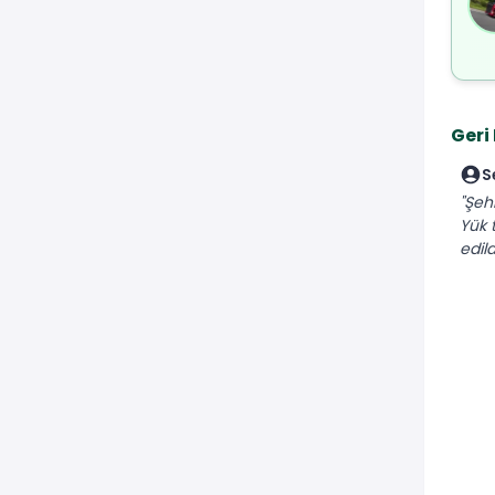
Geri
S
"Şeh
Yük 
edil