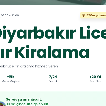
670m yakını
07:00 - 22:00
iyarbakır Lic
ır Kiralama
bakır Lice Tır Kiralama hizmeti veren
+15k
7/24
+20 Yıl
Mutlu Müşteri
Destek
Tecrübe
Servis şu an müsait.
30 dk içinde size gelebiliriz