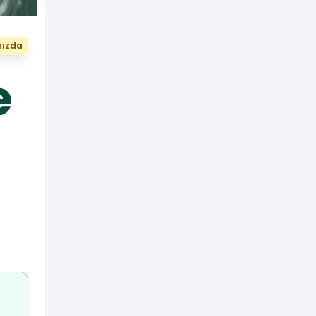
nızda
e