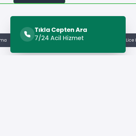
Benzer Hizmetler
Tıkla Cepten Ara
7/24 Acil Hizmet
ama
Lice Kepçe Kiralama
Lice Kiralık İş Makineleri
Lice
Hizmet Cebinizde
Telefonunuza İndirin - Hızlı, Kolay ve Pratik
Hizmetin Keyfini Çıkarın!