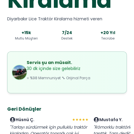
Diyarbakır Lice Traktör Kiralama hizmeti veren
+15k
7/24
+20 Yıl
Mutlu Müşteri
Destek
Tecrübe
Servis şu an müsait.
30 dk içinde size gelebiliriz
⭐ %98 Memnuniyet 🔧 Orijinal Parça
Geri Dönüşler
Hüsnü Ç.
Mustafa Y.
★★★★★
"Tarlayı sürdürmek için pulluklu traktör
"Römorklu traktörl
kiraladım. Operatör toprağı çok iyi
taşıttık. Tam dediğim