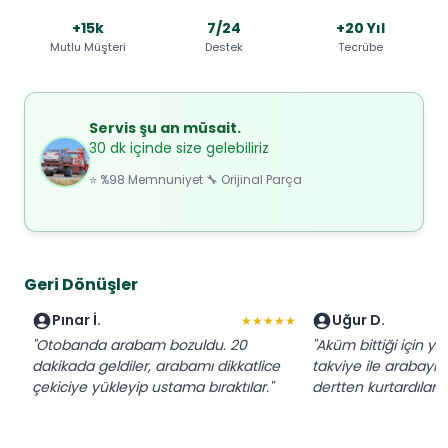
+15k
7/24
+20 Yıl
Mutlu Müşteri
Destek
Tecrübe
Servis şu an müsait.
30 dk içinde size gelebiliriz
⭐ %98 Memnuniyet 🔧 Orijinal Parça
Geri Dönüşler
Pınar İ.
Uğur D.
★★★★★
"Otobanda arabam bozuldu. 20
"Aküm bittiği için yo
dakikada geldiler, arabamı dikkatlice
takviye ile arabayı ç
çekiciye yükleyip ustama bıraktılar."
dertten kurtardılar."