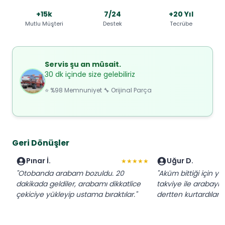
+15k
7/24
+20 Yıl
Mutlu Müşteri
Destek
Tecrübe
Servis şu an müsait.
30 dk içinde size gelebiliriz
⭐ %98 Memnuniyet 🔧 Orijinal Parça
Geri Dönüşler
Pınar İ.
Uğur D.
★★★★★
"Otobanda arabam bozuldu. 20
"Aküm bittiği için yo
dakikada geldiler, arabamı dikkatlice
takviye ile arabayı ç
çekiciye yükleyip ustama bıraktılar."
dertten kurtardılar."