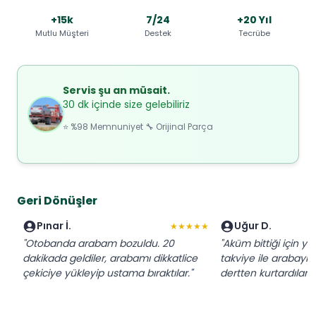
+15k
7/24
+20 Yıl
Mutlu Müşteri
Destek
Tecrübe
Servis şu an müsait.
30 dk içinde size gelebiliriz
⭐ %98 Memnuniyet 🔧 Orijinal Parça
Geri Dönüşler
Pınar İ.
Uğur D.
★★★★★
"Otobanda arabam bozuldu. 20
"Aküm bittiği için yo
dakikada geldiler, arabamı dikkatlice
takviye ile arabayı ç
çekiciye yükleyip ustama bıraktılar."
dertten kurtardılar."