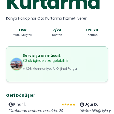
Kurtarma
Konya Halkapınar Oto Kurtarma hizmeti veren
+15k
7/24
+20 Yıl
Mutlu Müşteri
Destek
Tecrübe
Servis şu an müsait.
30 dk içinde size gelebiliriz
⭐ %98 Memnuniyet 🔧 Orijinal Parça
Geri Dönüşler
Pınar İ.
Uğur D.
★★★★★
"Otobanda arabam bozuldu. 20
"Aküm bittiği için yo