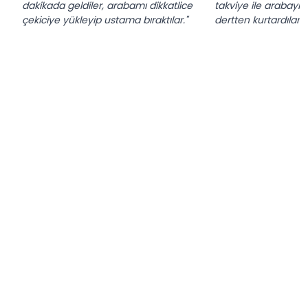
dakikada geldiler, arabamı dikkatlice
takviye ile arabayı ç
çekiciye yükleyip ustama bıraktılar."
dertten kurtardılar."