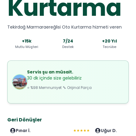
Kurtarma
Tekirdağ Marmaraereğlisi Oto Kurtarma hizmeti veren
+15k
7/24
+20 Yıl
Mutlu Müşteri
Destek
Tecrübe
Servis şu an müsait.
30 dk içinde size gelebiliriz
⭐ %98 Memnuniyet 🔧 Orijinal Parça
Geri Dönüşler
Pınar İ.
Uğur D.
★★★★★