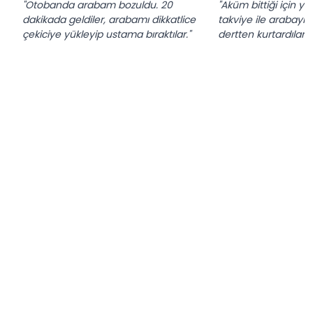
"Otobanda arabam bozuldu. 20
"Aküm bittiği için yo
dakikada geldiler, arabamı dikkatlice
takviye ile arabayı ç
çekiciye yükleyip ustama bıraktılar."
dertten kurtardılar."